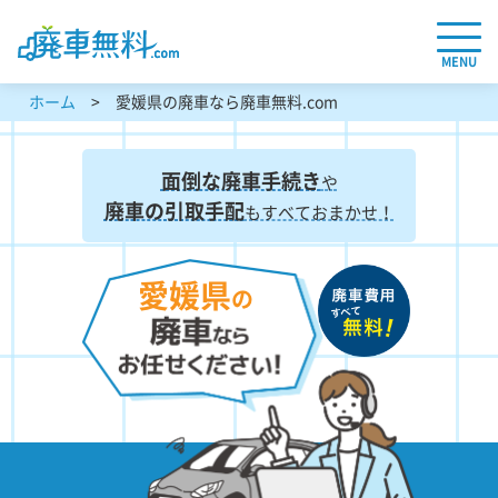
MENU
ホーム
愛媛県の廃車なら廃車無料.com
面倒な廃車手続き
や
廃車の引取手配
もすべておまかせ！
愛媛県
の