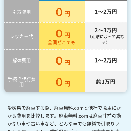
０
1～2万
円
引取費用
円
０
2～3万
円
円
レッカー代
（距離によって異な
全国どこでも
る）
０
1～2万
円
解体費用
円
０
手続き代行費
約
1万
円
円
用
愛媛県で廃車する際、廃車無料.comと他社で廃車にか
かる費用を比較します。廃車無料.comは廃車寸前の動
かない車や古い車など、どんな車でも無料で引取りい