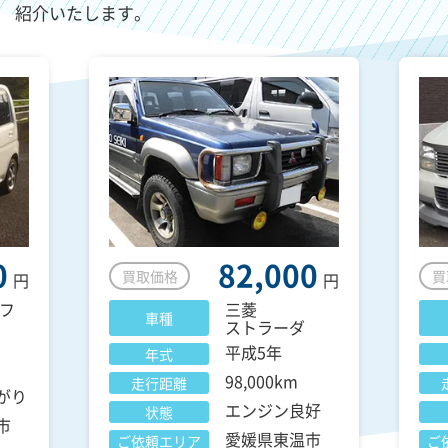
紹介いたします。
0
82,000
買取価格
買
円
円
フ
三菱
車種
ストラーダ
平成5年
年式
98,000km
走行距離
がり
エンジン良好
状態
市
愛媛県東温市
ご依頼エリア
ご