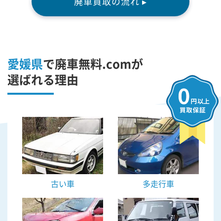
廃車買取の流れ ▸
愛媛県
で廃車無料.comが
選ばれる理由
古い車
多走行車