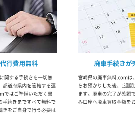
代行費用無料
廃車手続きが
車に関する手続きを一切無
宮崎県の廃車無料.com
、都道府県内を管轄する運
らお預かりした後、1週間
omではご準備いただく書
ます。廃車の完了が確認
の手続きまですべて無料で
み口座へ廃車買取金額を
続きをご自身で行う必要は