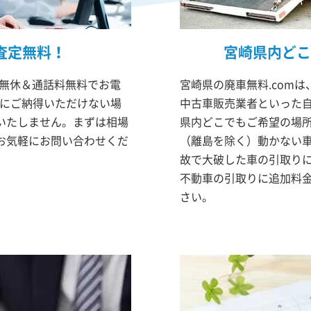
査定無料！
宮崎県内どこ
中無休＆通話料無料でお電
宮崎県の廃車無料.com
果にご納得いただけない場
中古車販売業者といった
いたしません。まずは相場
県内どこでもご希望の場
お気軽にお問い合わせくだ
（離島を除く）動かない
故で大破した車の引取り
不動車の引取りに追加料
さい。