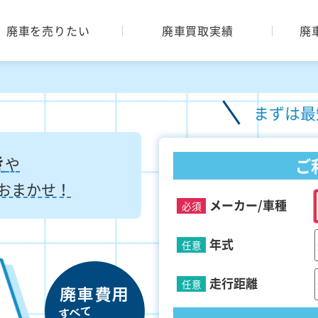
廃車を売りたい
廃車買取実績
廃
まずは最
き
や
ご
おまかせ！
メーカー/車種
必須
年式
任意
走行距離
任意