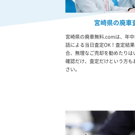
宮崎県の廃車
宮崎県の廃車無料.comは、年
話による当日査定OK！査定結
合、無理なご売却を勧めたりは
確認だけ、査定だけという方も
さい。