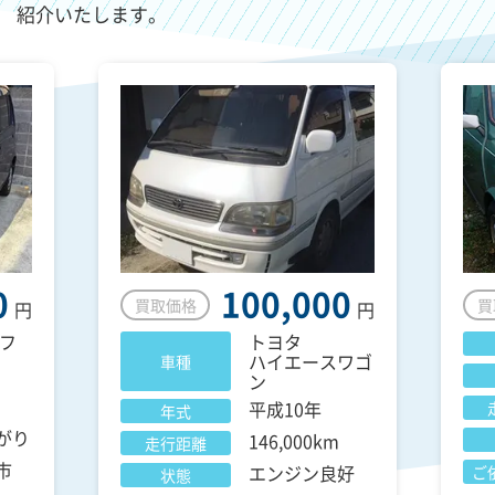
紹介いたします。
0
100,000
買取価格
買
円
円
フ
トヨタ
ハイエースワゴ
車種
ン
平成10年
年式
がり
146,000km
走行距離
市
エンジン良好
ご
状態