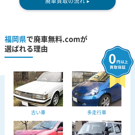
廃車買取の流れ ▸
福岡県
で廃車無料.comが
選ばれる理由
古い車
多走行車