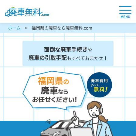
MENU
ホーム
福岡県の廃車なら廃車無料.com
面倒な廃車手続き
や
廃車の引取手配
もすべておまかせ！
福岡県
の