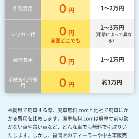
０
1～2万
円
引取費用
円
０
2～3万
円
円
レッカー代
（距離によって異な
全国どこでも
る）
０
1～2万
円
解体費用
円
０
手続き代行費
約
1万
円
円
用
福岡県で廃車する際、廃車無料.comと他社で廃車にか
かる費用を比較します。廃車無料.comは廃車寸前の動
かない車や古い車など、どんな車でも無料で引取りい
たします。しかし、福岡県のディーラーや中古車販売