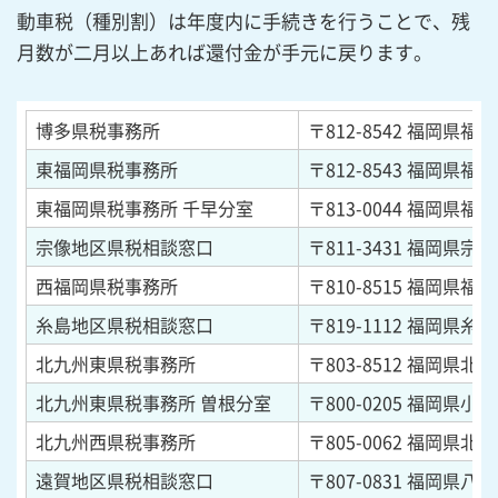
動車税（種別割）は年度内に手続きを行うことで、残
月数が二月以上あれば還付金が手元に戻ります。
博多県税事務所
〒812-8542
福岡県福岡
東福岡県税事務所
〒812-8543
福岡県福岡
東福岡県税事務所 千早分室
〒813-0044
福岡県福岡
宗像地区県税相談窓口
〒811-3431
福岡県宗像
西福岡県税事務所
〒810-8515
福岡県福岡
糸島地区県税相談窓口
〒819-1112
福岡県糸島
北九州東県税事務所
〒803-8512
福岡県北九
北九州東県税事務所 曽根分室
〒800-0205
福岡県小倉
北九州西県税事務所
〒805-0062
福岡県北九
遠賀地区県税相談窓口
〒807-0831
福岡県八幡西