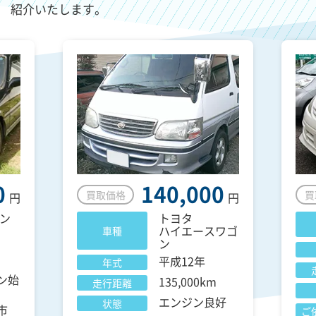
紹介いたします。
0
140,000
買取価格
買
円
円
ン
トヨタ
ハイエースワゴ
車種
ン
平成12年
年式
ン始
135,000km
走行距離
エンジン良好
状態
市
ご