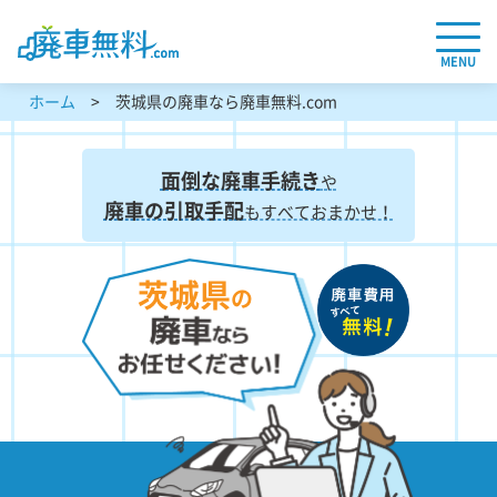
MENU
ホーム
茨城県の廃車なら廃車無料.com
面倒な廃車手続き
や
廃車の引取手配
もすべておまかせ！
茨城県
の