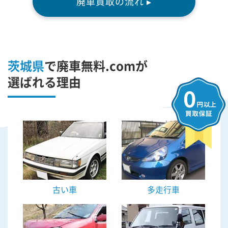
廃車買取の流れ ▸
茨城県
で廃車無料.comが
選ばれる理由
古い車
多走行車