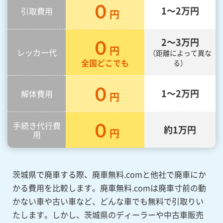
０
1～2万
円
引取費用
円
０
2～3万
円
円
レッカー代
（距離によって異な
全国どこでも
る）
０
1～2万
円
解体費用
円
０
手続き代行費
約
1万
円
円
用
茨城県で廃車する際、廃車無料.comと他社で廃車にか
かる費用を比較します。廃車無料.comは廃車寸前の動
かない車や古い車など、どんな車でも無料で引取りい
たします。しかし、茨城県のディーラーや中古車販売