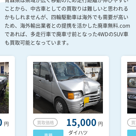
ことから、中古車としての買取りは難しいと思われる
かもしれませんが、四輪駆動車は海外でも需要が高い
ため、海外輸出業者との提携を活かした廃車無料.com
であれば、多走行車で廃車寸前となった4WDのSUV車
も買取可能となっています。
0
15,000
買取価格
買
円
円
ダイハツ
車種