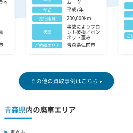
ラッ
ムーヴ
平成7年
年式
200,000km
走行距離
事故によりフロ
動
ント破損／ボン
状態
ご
）
ネット歪み
市
青森県弘前市
ご依頼エリア
その他の買取事例はこちら ▸
青森県
内の廃車エリア
青森市