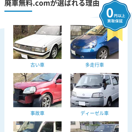
廃車無料.comが選ばれる理由
古い車
多走行車
事故車
ディーゼル車