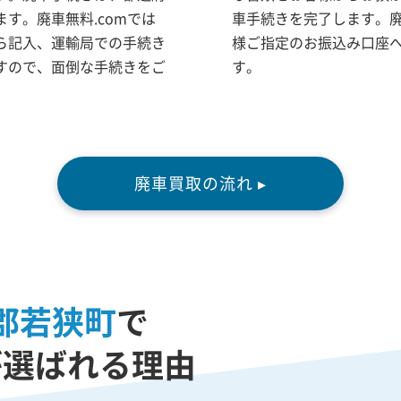
す。廃車無料.comでは
車手続きを完了します。
ら記入、運輸局での手続き
様ご指定のお振込み口座
すので、面倒な手続きをご
す。
廃車買取の流れ ▸
郡若狭町
で
が選ばれる理由