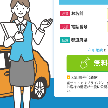
お名前
必須
！
電話番号
必須
都道府県
任意
利用規約
無
SSL暗号化通信
当サイトではプライバシー
お客様の情報が一般に公開
い。