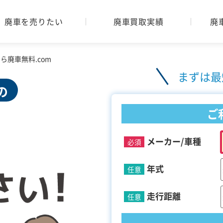
廃車を売りたい
廃車買取実績
廃
廃車無料.com
まずは最
の
ご
メーカー/車種
必須
年式
任意
走行距離
任意