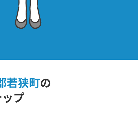
郡若狭町
の
テップ