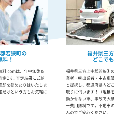
郡若狭町の
福井県三方
無料！
どこでも
料.comは、年中無休＆
福井県三方上中郡若狭町の
査定OK！査定結果にご納
業者・輸出業者・中古車
売却を勧めたりはいたしま
と提携し、都道府県内ど
定だけという方もお気軽に
取りに伺います！（離島
動かせない車、事故で大
ー費用無料です。不動車
んのでご安心ください。