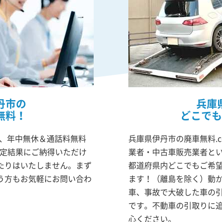
丹市の
兵庫
無料！
どこでも
は、年中無休＆通話料無料
兵庫県伊丹市の廃車無料.
査定結果にご納得いただけ
業者・中古車販売業者と
たりはいたしません。まず
都道府県内どこでもご希
う方もお気軽にお問い合わ
ます！（離島を除く）動
車、事故で大破した車の
です。不動車の引取りに
心ください。