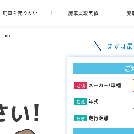
廃車を売りたい
廃車買取実績
廃
com
まずは最
ご
メーカー/車種
必須
年式
任意
走行距離
任意