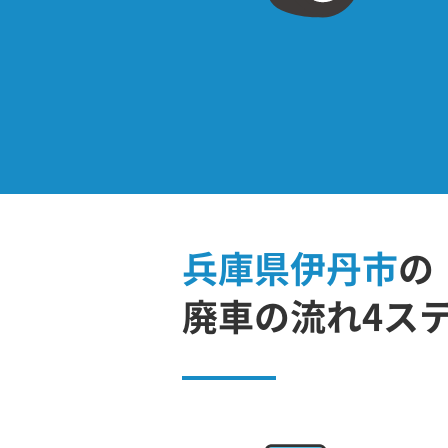
兵庫県伊丹市
の
廃車の流れ4ス