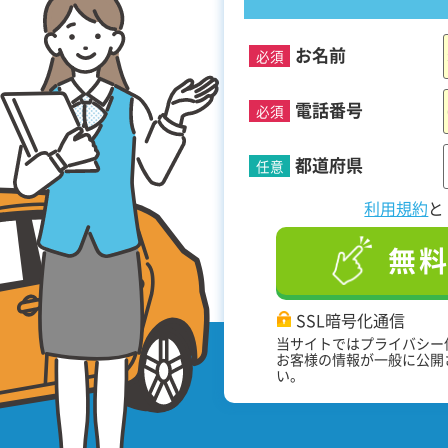
お名前
必須
！
電話番号
必須
都道府県
任意
利用規約
無
SSL暗号化通信
当サイトではプライバシー
お客様の情報が一般に公開
い。