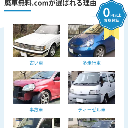
廃車無料.comが選ばれる理由
古い車
多走行車
事故車
ディーゼル車