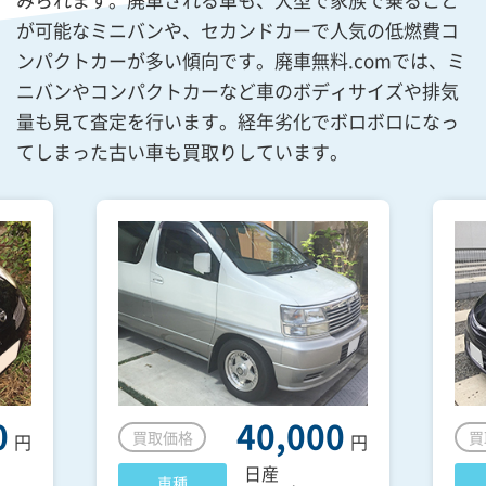
が可能なミニバンや、セカンドカーで人気の低燃費コ
ンパクトカーが多い傾向です。廃車無料.comでは、ミ
ニバンやコンパクトカーなど車のボディサイズや排気
量も見て査定を行います。経年劣化でボロボロになっ
てしまった古い車も買取りしています。
0
40,000
買取価格
買
円
円
日産
車種