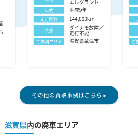
エルグランド
平成9年
年式
144,000km
走行距離
音
ダイナモ故障／
状態
市
走行不能
滋賀県草津市
ご依頼エリア
ご
その他の買取事例はこちら ▸
滋賀県
内の廃車エリア