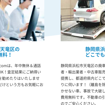
天竜区の
静岡県浜
無料！
どこでも
comは、年中無休＆通話
静岡県浜松市天竜区の廃車
OK！査定結果にご納得い
者・輸出業者・中古車販
を勧めたりはいたしませ
提携し、都道府県内どこ
だけという方もお気軽にお
りに伺います！（離島を
かせない車、事故で大破
費用無料です。不動車の
のでご安心ください。