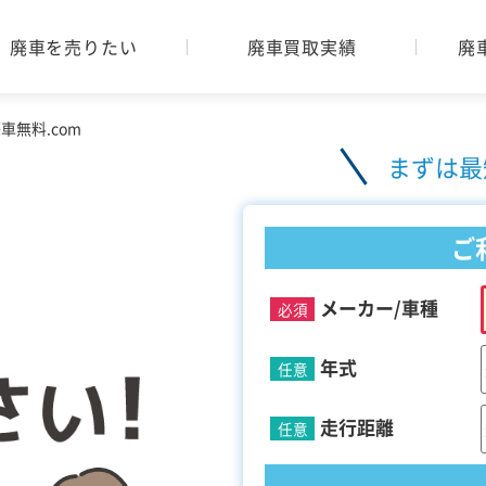
廃車を売りたい
廃車買取実績
廃
無料.com
まずは最
ご
メーカー/車種
必須
年式
任意
走行距離
任意