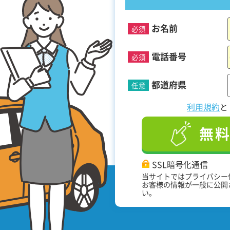
お名前
必須
！
電話番号
必須
都道府県
任意
利用規約
無
SSL暗号化通信
当サイトではプライバシー
お客様の情報が一般に公開
い。