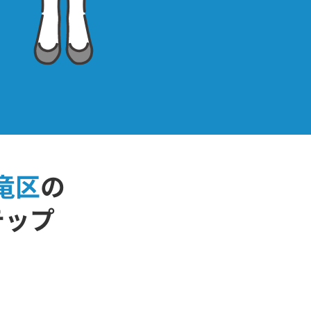
竜区
の
テップ