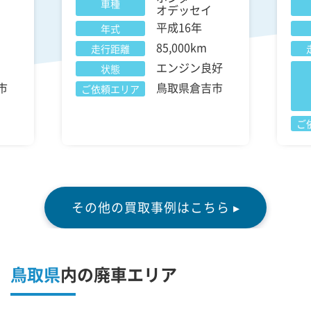
車種
オデッセイ
平成16年
年式
85,000km
走行距離
エンジン良好
状態
市
鳥取県倉吉市
ご依頼エリア
ご
その他の買取事例はこちら ▸
鳥取県
内の廃車エリア