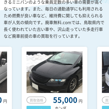
きるミニバンのような乗員定数の多い車の需要が高く
なっています。また、毎日の通勤通学にも利用される
ため燃費が良い車など、維持費に関しても抑えられる
車が人気の傾向です。廃車無料.comでは、鳥取県内で
長く使われていた古い車や、沢山走っていた多走行車
など廃車前提の車の買取を行っています。
0
55,000
買取価格
買
円
円
ホンダ