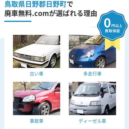
鳥取県日野郡日野町
で
廃車無料.comが選ばれる理由
古い車
多走行車
事故車
ディーゼル車