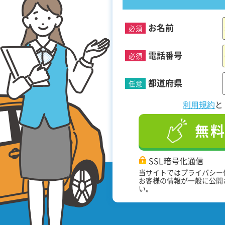
お名前
必須
！
電話番号
必須
都道府県
任意
利用規約
無
SSL暗号化通信
当サイトではプライバシー
お客様の情報が一般に公開
い。