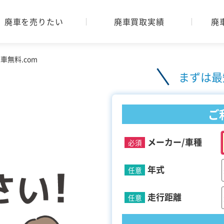
廃車を売りたい
廃車買取実績
廃
無料.com
まずは最
ご
メーカー/車種
必須
年式
任意
走行距離
任意