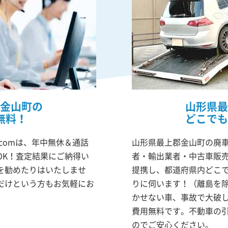
金山町の
山形県最
無料！
どこでも
comは、年中無休＆通話
山形県最上郡金山町の廃車
OK！査定結果にご納得い
者・輸出業者・中古車販
を勧めたりはいたしませ
提携し、都道府県内どこ
だけという方もお気軽にお
りに伺います！（離島を
かせない車、事故で大破
費用無料です。不動車の
のでご安心ください。