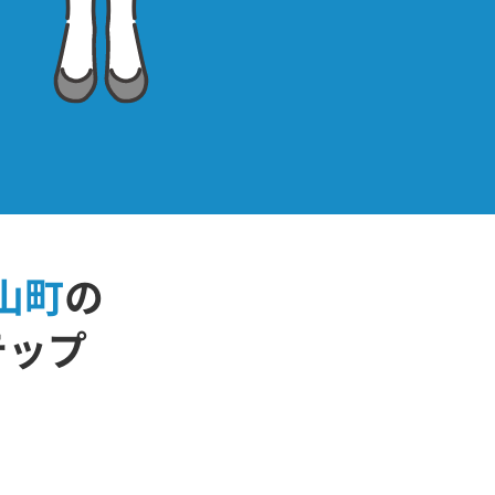
山町
の
テップ