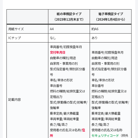
紙の車検証タイプ
電子車検証タイプ
（2023年12月末まで）
（2024年1月4日から）
用紙サイズ
A4
約A6
ICチップ
なし
あり
車両番号/初度検査年月
交付年月日
車両番号/初度検査年月
自動車の種別/用途
自動車の種別/用途
自家用・事業用の別
自家用・事業用の別
型式指定番号/類別区分番
型式指定番号/類別区分番
号
号
車名/車体の形状
車名/車体の形状
車台番号
車台番号
燃料の種類/総排気量又は
燃料の種類/総排気量又は
定格出力
定格出力
記載内容
型式/原動機の型式/前軸重/
型式/原動機の型式/前軸重/
後軸重
後軸重
乗車定員/最大積載量
乗車定員/最大積載量
車両重量/車両総重量
車両重量/車両総重量
長さ/幅/高さ
長さ/幅/高さ
使用者の氏名又は名称/
住
使用者の氏名又は名称
所
セキュリティコード
（枠外