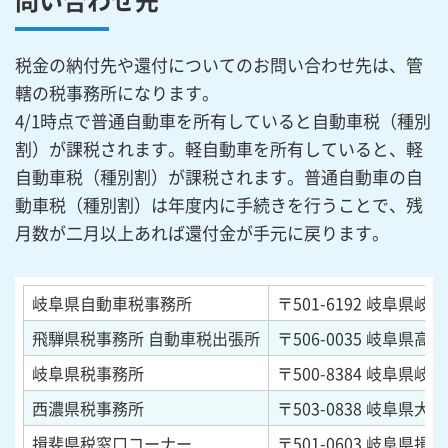
問い合わせ先
税金の納付先や還付についてのお問い合わせ先は、管
轄の税事務所になります。
4/1時点で普通自動車を所有していると自動車税（種別
割）が課税されます。軽自動車を所有していると、軽
自動車税（種別割）が課税されます。普通自動車の自
動車税（種別割）は年度内に手続きを行うことで、残
月数が二月以上あれば還付金が手元に戻ります。
岐阜県自動車税事務所
〒501-6192
岐阜県岐阜市
飛騨県税事務所 自動車税出張所
〒506-0035
岐阜県高山市
岐阜県税事務所
〒500-8384
岐阜県岐阜市
西濃県税事務所
〒503-0838
岐阜県大垣市
揖斐県税窓口コーナー
〒501-0603
岐阜県揖斐