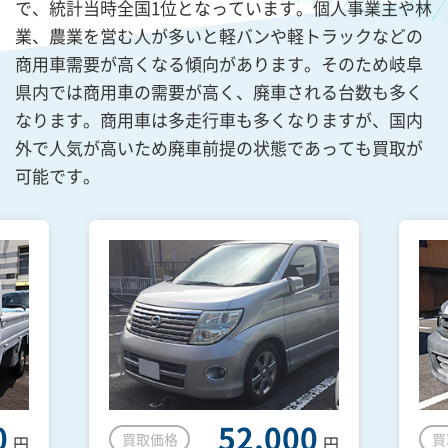
で、統計当時全国1位となっています。個人事業主や林
業、農業を営む人が多いと軽バンや軽トラックなどの
商用車需要が高くなる傾向があります。そのため岐阜
県内では商用車の需要が高く、廃車される台数も多く
なります。商用車は多走行車も多くなりますが、国内
外で人気が高いため廃車前提の状態であっても買取が
可能です。
0
52,000
買取価格
買
円
円