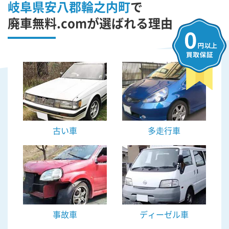
岐阜県安八郡輪之内町
で
廃車無料.comが選ばれる理由
古い車
多走行車
事故車
ディーゼル車