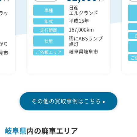
日産
車種
ラッ
エルグランド
平成15年
年式
167,000km
走行距離
稀にABSランプ
状態
がり
点灯
岐阜県岐阜市
見市
ご依頼エリア
ご
その他の買取事例はこちら ▸
岐阜県
内の廃車エリア