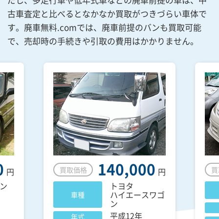
古車査定と比べるとなかなか買取がつきづらい車体で
す。廃車無料.comでは、廃車前提のバンも買取可能
で、売却時の手続きや引取の費用はかかりません。
0
140,000
買取価格
買
円
円
ン
トヨタ
ハイエースワゴ
車種
ン
平成12年
年式