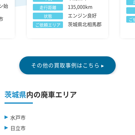
ン始
135,000km
走行距離
エンジン良好
状態
市
ご
茨城県北相馬郡
ご依頼エリア
その他の買取事例はこちら ▸
茨城県
内の廃車エリア
水戸市
日立市