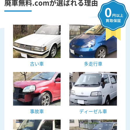
廃車無料.comが選ばれる理由
古い車
多走行車
事故車
ディーゼル車