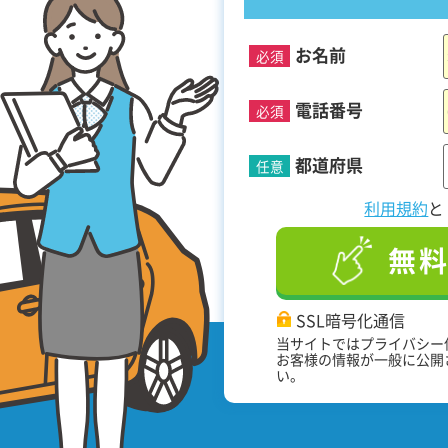
お名前
必須
！
電話番号
必須
都道府県
任意
利用規約
無
SSL暗号化通信
当サイトではプライバシー
お客様の情報が一般に公開
い。