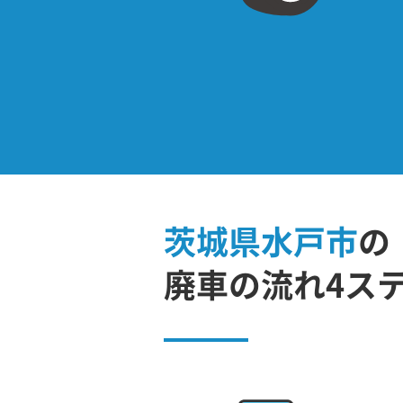
茨城県水戸市
の
廃車の流れ4ス