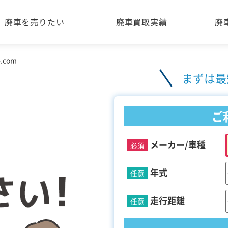
廃車を売りたい
廃車買取実績
廃
com
まずは最
ご
メーカー/車種
必須
年式
任意
走行距離
任意