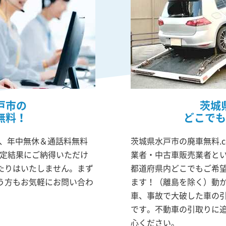
戸市の
茨城
無料！
どこでも
は、年中無休＆通話料無料
茨城県水戸市の廃車無料.
査定結果にご納得いただけ
業者・中古車販売業者と
たりはいたしません。まず
都道府県内どこでもご希
う方もお気軽にお問い合わ
ます！（離島を除く）動
車、事故で大破した車の
です。不動車の引取りに
心ください。