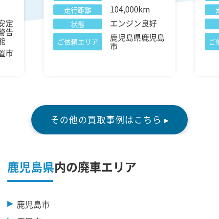
104,000km
走行距離
安定
エンジン良好
状態
警告
鹿児島県鹿児島
能
ご依頼エリア
ご
市
置市
その他の買取事例はこちら ▸
鹿児島県
内の廃車エリア
鹿児島市