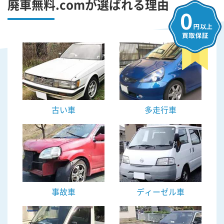
廃車無料.comが選ばれる理由
古い車
多走行車
事故車
ディーゼル車