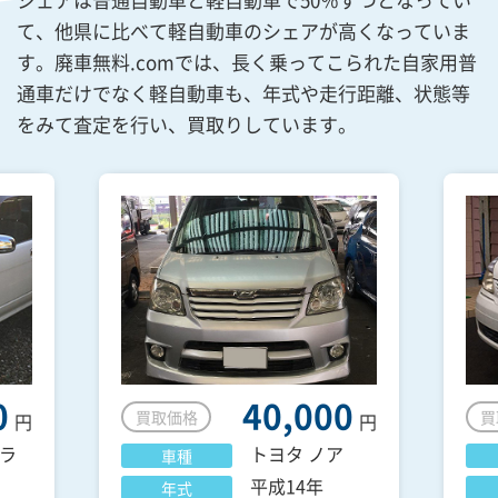
て、他県に比べて軽自動車のシェアが高くなっていま
す。廃車無料.comでは、長く乗ってこられた自家用普
通車だけでなく軽自動車も、年式や走行距離、状態等
をみて査定を行い、買取りしています。
0
40,000
買取価格
買
円
円
ラ
トヨタ
ノア
車種
平成14年
年式