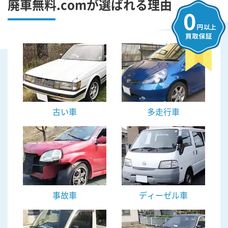
廃車無料.comが選ばれる理由
古い車
多走行車
事故車
ディーゼル車