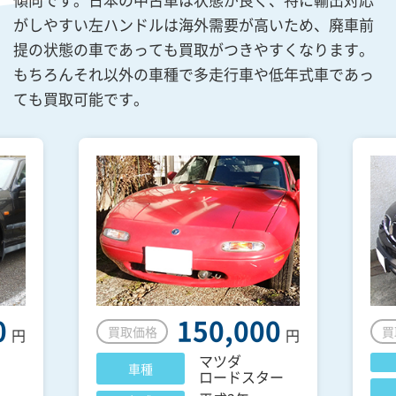
がしやすい左ハンドルは海外需要が高いため、廃車前
提の状態の車であっても買取がつきやすくなります。
もちろんそれ以外の車種で多走行車や低年式車であっ
ても買取可能です。
0
150,000
買取価格
買
円
円
マツダ
車種
ロードスター