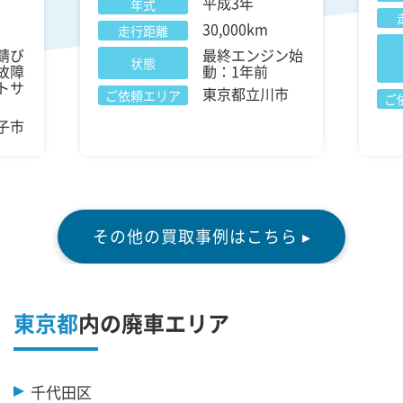
平成3年
年式
30,000km
走行距離
錆び
最終エンジン始
状態
故障
動：1年前
トサ
東京都立川市
ご依頼エリア
ご
子市
その他の買取事例はこちら ▸
東京都
内の廃車エリア
千代田区