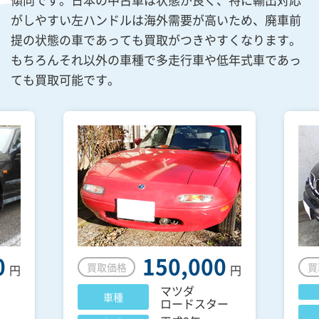
がしやすい左ハンドルは海外需要が高いため、廃車前
提の状態の車であっても買取がつきやすくなります。
もちろんそれ以外の車種で多走行車や低年式車であっ
ても買取可能です。
0
150,000
買取価格
買
円
円
マツダ
車種
ロードスター