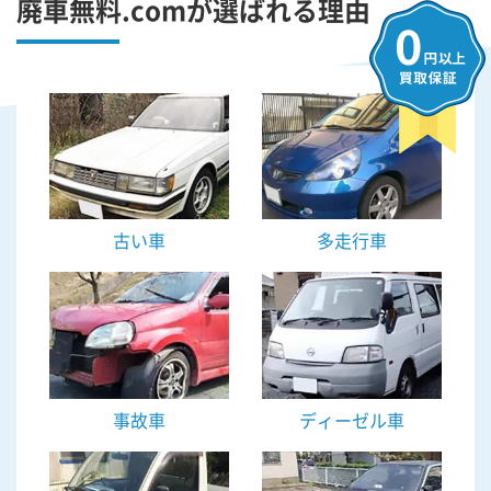
廃車無料.comが選ばれる理由
古い車
多走行車
事故車
ディーゼル車