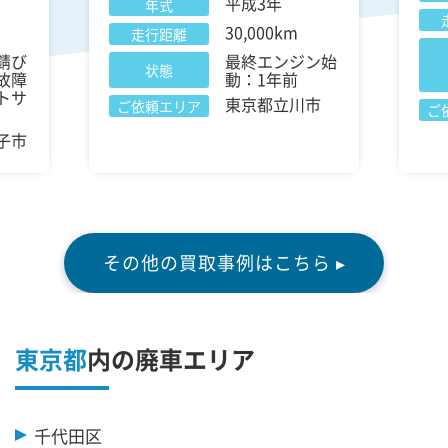
平成3年
年式
30,000km
走行距離
錆び
最終エンジン始
状態
故障
動：1年前
トサ
東京都立川市
ご依頼エリア
ご
子市
その他の買取事例はこちら ▸
東京都
内の廃車エリア
千代田区