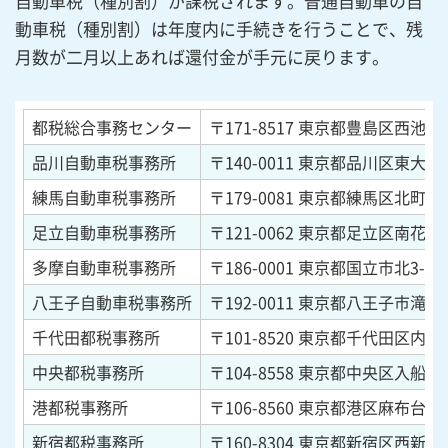
自動車税（種別割）が課税されます。普通自動車の自
動車税（種別割）は年度内に手続きを行うことで、残
月数が二月以上あれば還付金が手元に戻ります。
都税総合事務センター
〒171-8517
東京都豊島区西池袋1-
品川自動車税事務所
〒140-0011
東京都品川区東大井1-
練馬自動車税事務所
〒179-0081
東京都練馬区北町2-8
足立自動車税事務所
〒121-0062
東京都足立区南花畑5-
多摩自動車税事務所
〒186-0001
東京都国立市北3-30-
八王子自動車税事務所
〒192-0011
東京都八王子市滝山町1
千代田都税事務所
〒101-8520
東京都千代田区内神田2
中央都税事務所
〒104-8558
東京都中央区入船1-8
港都税事務所
〒106-8560
東京都港区麻布台3-5
新宿都税事務所
〒160-8304
東京都新宿区西新宿7-