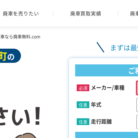
廃車を売りたい
廃車買取実績
廃
車なら廃車無料.com
まずは最
町
の
ご
メーカー/車種
必須
年式
任意
走行距離
任意