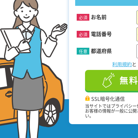
お名前
必須
！
電話番号
必須
都道府県
任意
利用規約
無
SSL暗号化通信
当サイトではプライバシー
お客様の情報が一般に公開
い。