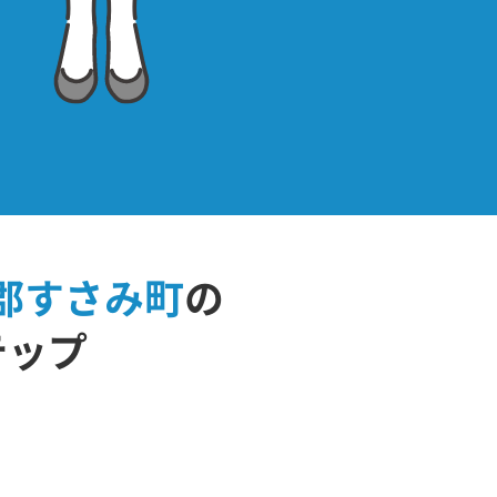
郡すさみ町
の
テップ