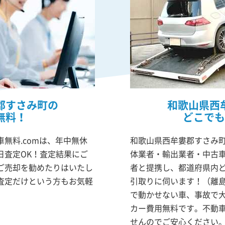
郡すさみ町の
和歌山県西
無料！
どこでも
無料.comは、年中無休
和歌山県西牟婁郡すさみ町
日査定OK！査定結果にご
体業者・輸出業者・中古
ご売却を勧めたりはいたし
者と提携し、都道府県内
査定だけという方もお気軽
引取りに伺います！（離
で動かせない車、事故で
カー費用無料です。不動
せんのでご安心ください