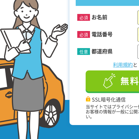
お名前
必須
！
電話番号
必須
都道府県
任意
利用規約
無
SSL暗号化通信
当サイトではプライバシー
お客様の情報が一般に公開
い。