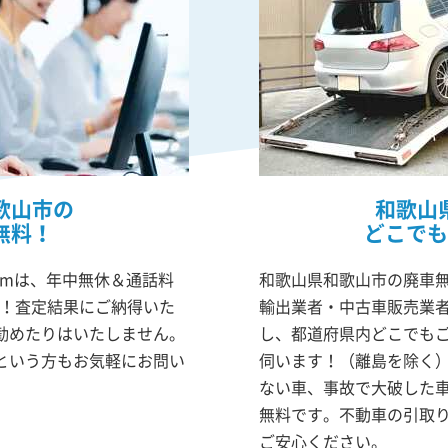
歌山市の
和歌山
無料！
どこでも
omは、年中無休＆通話料
和歌山県和歌山市の廃車無
K！査定結果にご納得いた
輸出業者・中古車販売業
勧めたりはいたしません。
し、都道府県内どこでも
という方もお気軽にお問い
伺います！（離島を除く
ない車、事故で大破した
無料です。不動車の引取
ご安心ください。