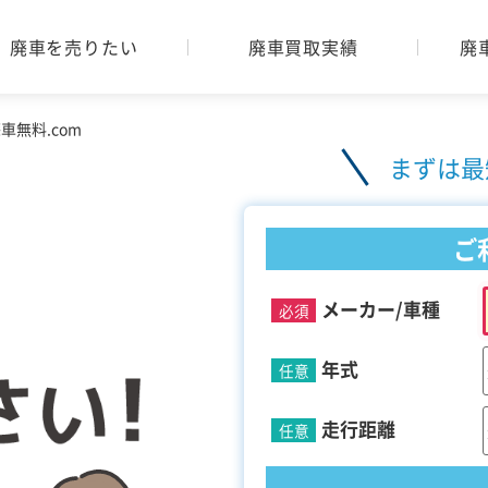
廃車を売りたい
廃車買取実績
廃
無料.com
まずは最
ご
メーカー/車種
必須
年式
任意
走行距離
任意