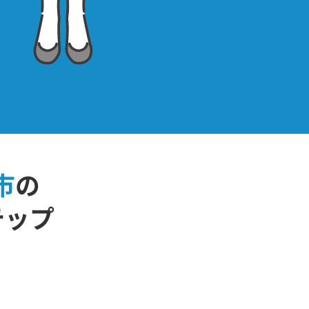
市
の
テップ