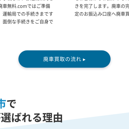
車無料.comではご準備
きを完了します。廃車の
、運輸局での手続きまです
定のお振込み口座へ廃車
、面倒な手続きをご自身で
廃車買取の流れ ▸
市
で
が選ばれる理由