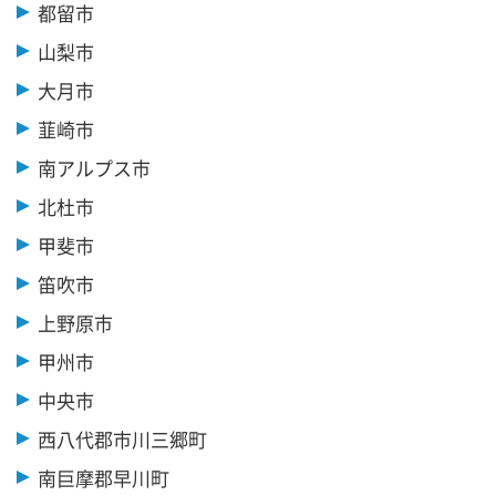
都留市
山梨市
大月市
韮崎市
南アルプス市
北杜市
甲斐市
笛吹市
上野原市
甲州市
中央市
西八代郡市川三郷町
南巨摩郡早川町