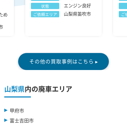
エンジン良好
状態
山梨県笛吹市
ため
ご依頼エリア
ご
市
その他の買取事例はこちら ▸
山梨県
内の廃車エリア
甲府市
富士吉田市