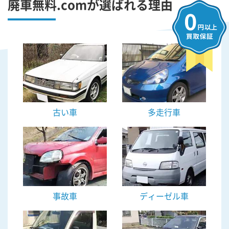
廃車無料.comが選ばれる理由
古い車
多走行車
事故車
ディーゼル車