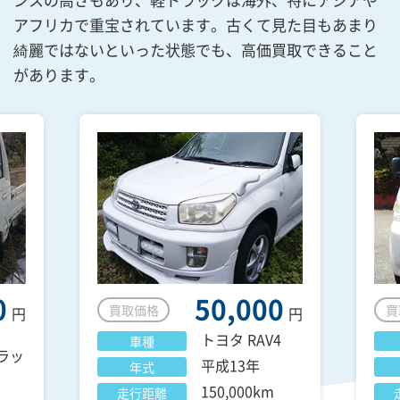
アフリカで重宝されています。古くて見た目もあまり
綺麗ではないといった状態でも、高価買取できること
があります。
0
50,000
買取価格
買
円
円
トヨタ
RAV4
車種
ラッ
平成13年
年式
150,000km
走行距離