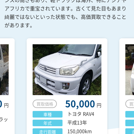
アフリカで重宝されています。古くて見た目もあまり
綺麗ではないといった状態でも、高価買取できること
があります。
0
50,000
買取価格
買
円
円
トヨタ
RAV4
車種
ラッ
平成13年
年式
150,000km
走行距離