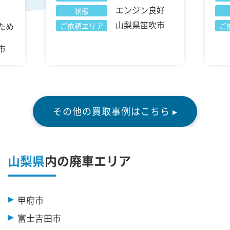
エンジン良好
状態
山梨県笛吹市
ため
ご依頼エリア
ご
市
その他の買取事例はこちら ▸
山梨県
内の廃車エリア
甲府市
富士吉田市