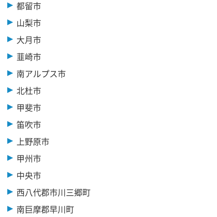
都留市
山梨市
大月市
韮崎市
南アルプス市
北杜市
甲斐市
笛吹市
上野原市
甲州市
中央市
西八代郡市川三郷町
南巨摩郡早川町