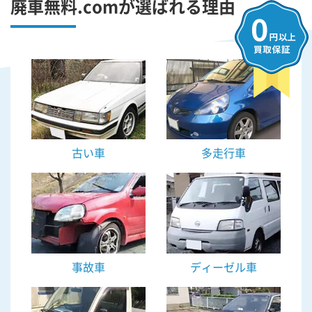
廃車無料.comが選ばれる理由
古い車
多走行車
事故車
ディーゼル車