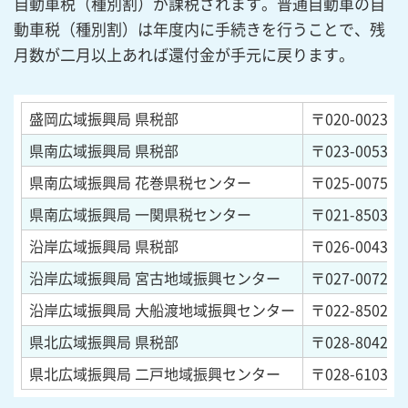
自動車税（種別割）が課税されます。普通自動車の自
動車税（種別割）は年度内に手続きを行うことで、残
月数が二月以上あれば還付金が手元に戻ります。
盛岡広域振興局 県税部
〒020-0023
岩
県南広域振興局 県税部
〒023-0053
岩
県南広域振興局 花巻県税センター
〒025-0075
岩
県南広域振興局 一関県税センター
〒021-8503
岩
沿岸広域振興局 県税部
〒026-0043
岩
沿岸広域振興局 宮古地域振興センター
〒027-0072
岩
沿岸広域振興局 大船渡地域振興センター
〒022-8502
岩
県北広域振興局 県税部
〒028-8042
岩
県北広域振興局 二戸地域振興センター
〒028-6103
岩