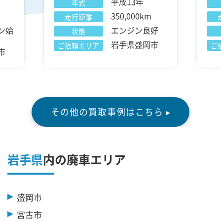
平成13年
年式
350,000km
走行距離
ン始
エンジン良好
状態
岩手県盛岡市
ご依頼エリア
ご
市
その他の買取事例はこちら ▸
岩手県
内の廃車エリア
盛岡市
宮古市