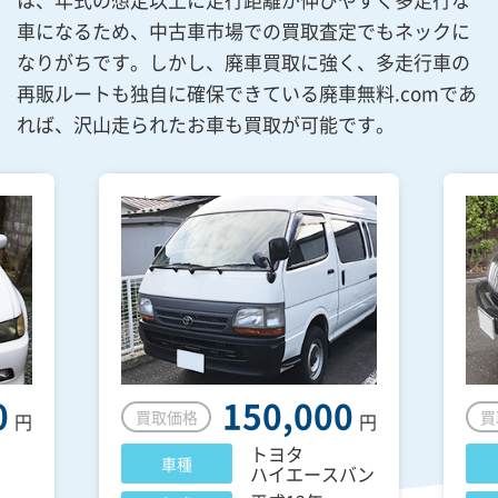
車になるため、中古車市場での買取査定でもネックに
なりがちです。しかし、廃車買取に強く、多走行車の
再販ルートも独自に確保できている廃車無料.comであ
れば、沢山走られたお車も買取が可能です。
0
150,000
買取価格
買
円
円
トヨタ
車種
ハイエースバン