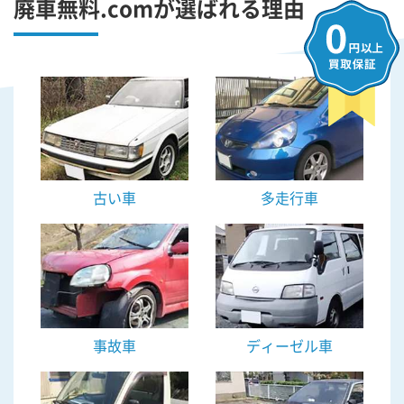
廃車無料.comが選ばれる理由
古い車
多走行車
事故車
ディーゼル車