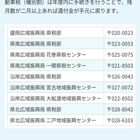
動車税（種別割）は年度内に手続きを行うことで、残
月数が二月以上あれば還付金が手元に戻ります。
盛岡広域振興局 県税部
〒020-0023
岩
県南広域振興局 県税部
〒023-0053
岩
県南広域振興局 花巻県税センター
〒025-0075
岩
県南広域振興局 一関県税センター
〒021-8503
岩
沿岸広域振興局 県税部
〒026-0043
岩
沿岸広域振興局 宮古地域振興センター
〒027-0072
岩
沿岸広域振興局 大船渡地域振興センター
〒022-8502
岩
県北広域振興局 県税部
〒028-8042
岩
県北広域振興局 二戸地域振興センター
〒028-6103
岩