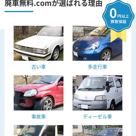
廃車無料.comが選ばれる理由
古い車
多走行車
事故車
ディーゼル車