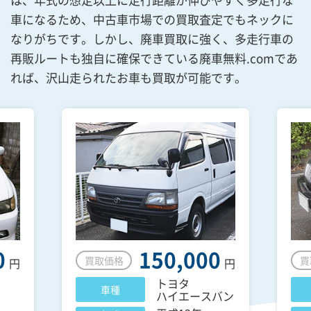
車になるため、中古車市場での買取査定でもネックに
なりがちです。しかし、廃車買取に強く、多走行車の
再販ルートも独自に確保できている廃車無料.comであ
れば、沢山走られたお車も買取が可能です。
0
150,000
買取価格
買
円
円
トヨタ
車種
ハイエースバン