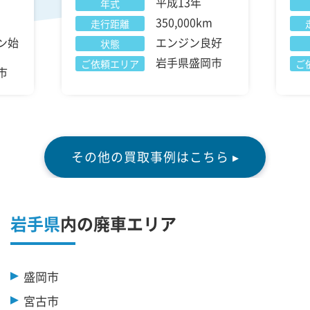
平成13年
年式
350,000km
走行距離
ン始
エンジン良好
状態
岩手県盛岡市
ご依頼エリア
ご
市
その他の買取事例はこちら ▸
岩手県
内の廃車エリア
盛岡市
宮古市