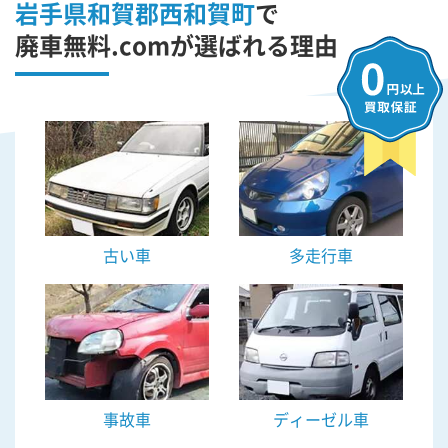
岩手県和賀郡西和賀町
で
廃車無料.comが選ばれる理由
古い車
多走行車
事故車
ディーゼル車