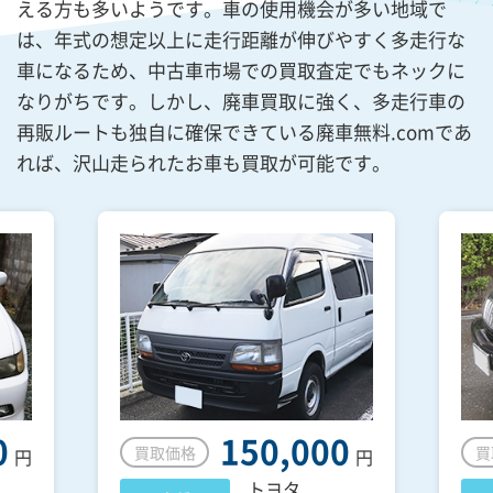
える方も多いようです。車の使用機会が多い地域で
は、年式の想定以上に走行距離が伸びやすく多走行な
車になるため、中古車市場での買取査定でもネックに
なりがちです。しかし、廃車買取に強く、多走行車の
再販ルートも独自に確保できている廃車無料.comであ
れば、沢山走られたお車も買取が可能です。
0
150,000
買取価格
買
円
円
トヨタ