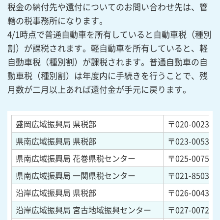
税金の納付先や還付についてのお問い合わせ先は、管
轄の税事務所になります。
4/1時点で普通自動車を所有していると自動車税（種別
割）が課税されます。軽自動車を所有していると、軽
自動車税（種別割）が課税されます。普通自動車の自
動車税（種別割）は年度内に手続きを行うことで、残
月数が二月以上あれば還付金が手元に戻ります。
盛岡広域振興局 県税部
〒020-0023
岩
県南広域振興局 県税部
〒023-0053
岩
県南広域振興局 花巻県税センター
〒025-0075
岩
県南広域振興局 一関県税センター
〒021-8503
岩
沿岸広域振興局 県税部
〒026-0043
岩
沿岸広域振興局 宮古地域振興センター
〒027-0072
岩