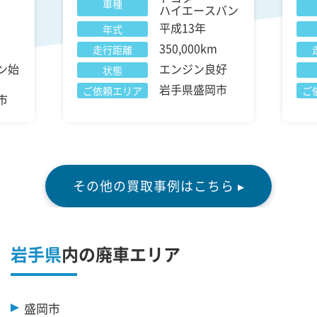
車種
ハイエースバン
平成13年
年式
350,000km
走行距離
ン始
エンジン良好
状態
岩手県盛岡市
ご依頼エリア
ご
市
その他の買取事例はこちら ▸
岩手県
内の廃車エリア
盛岡市