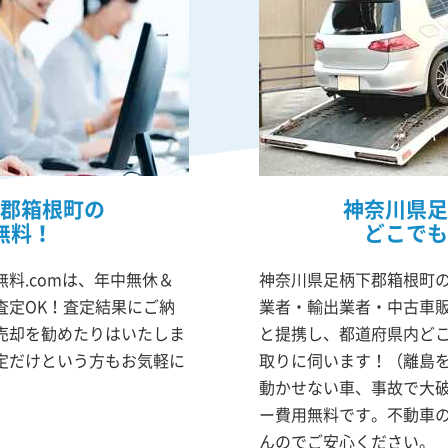
郡箱根町の
神奈川県足
無料！
どこでも
料.comは、年中無休＆
神奈川県足柄下郡箱根町の
査定OK！査定結果にご納
業者・輸出業者・中古車
売却を勧めたりはいたしま
と提携し、都道府県内ど
定だけという方もお気軽に
取りに伺います！（離島
動かせない車、事故で大
ー費用無料です。不動車
んのでご安心ください。