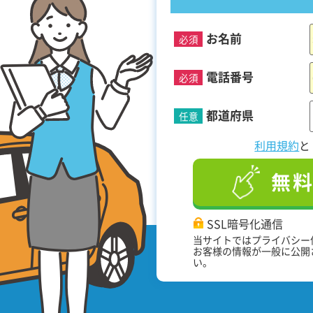
お名前
必須
！
電話番号
必須
都道府県
任意
利用規約
無
SSL暗号化通信
当サイトではプライバシー
お客様の情報が一般に公開
い。