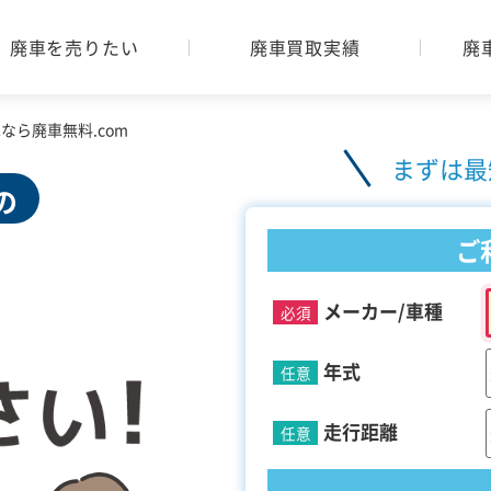
廃車を売りたい
廃車買取実績
廃
ら廃車無料.com
まずは最
の
ご
メーカー/車種
必須
年式
任意
走行距離
任意