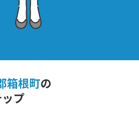
郡箱根町
の
テップ