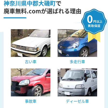
神奈川県中郡大磯町
で
廃車無料.comが選ばれる理由
古い車
多走行車
事故車
ディーゼル車