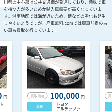
川県の中心部は公共交通網が発達しており、趣味で車
を持つ人が多いためか輸入車需要が高くなっていま
す。湘南地区では海が近いため、錆などの劣化も発生
しやすいようですが、廃車無料.comでは廃車前提の古
い車も買取を行っています。
0
100,000
買取価格
買
円
円
ト
トヨタ
車種
アルテッツァ