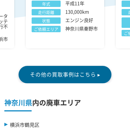
平成11年
年式
130,000km
走行距離
ータ
エンジン良好
ッテ
状態
行不
神奈川県秦野市
ご依頼エリア
ご
浜市
その他の買取事例はこちら ▸
神奈川県
内の廃車エリア
横浜市鶴見区