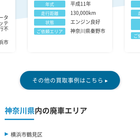
平成11年
年式
130,000km
走行距離
ータ
エンジン良好
ッテ
状態
行不
神奈川県秦野市
ご依頼エリア
ご
浜市
その他の買取事例はこちら ▸
神奈川県
内の廃車エリア
横浜市鶴見区