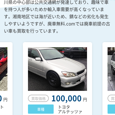
川県の中心部は公共交通網が発達しており、趣味で車
を持つ人が多いためか輸入車需要が高くなっていま
す。湘南地区では海が近いため、錆などの劣化も発生
しやすいようですが、廃車無料.comでは廃車前提の古
い車も買取を行っています。
0
100,000
買取価格
買
円
円
ト
トヨタ
車種
アルテッツァ