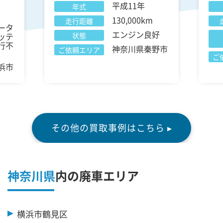
平成11年
年式
130,000km
走行距離
ータ
エンジン良好
ッテ
状態
行不
神奈川県秦野市
ご依頼エリア
ご
浜市
その他の買取事例はこちら ▸
神奈川県
内の廃車エリア
横浜市鶴見区