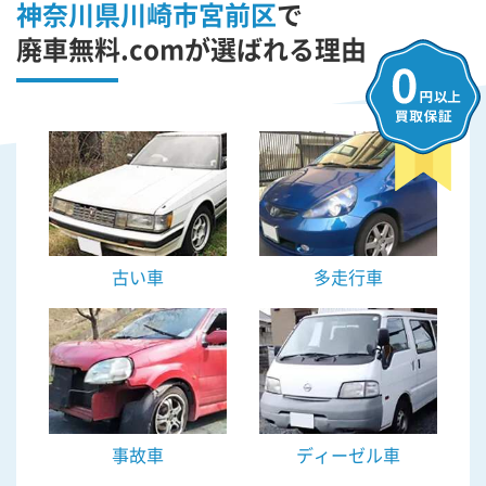
神奈川県川崎市宮前区
で
廃車無料.comが選ばれる理由
古い車
多走行車
事故車
ディーゼル車