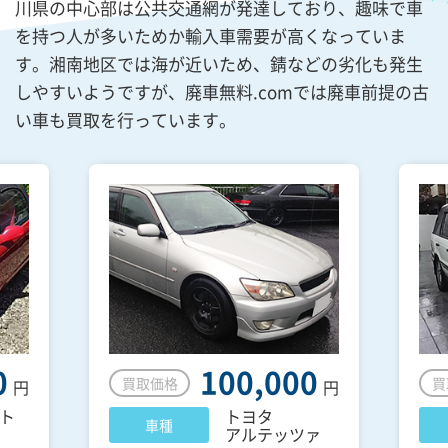
川県の中心部は公共交通網が発達しており、趣味で車
を持つ人が多いためか輸入車需要が高くなっていま
す。湘南地区では海が近いため、錆などの劣化も発生
しやすいようですが、廃車無料.comでは廃車前提の古
い車も買取を行っています。
0
100,000
買取価格
買
円
円
ト
トヨタ
車種
アルテッツァ