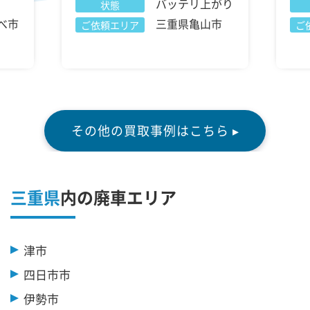
バッテリ上がり
状態
べ市
三重県亀山市
ご依頼エリア
ご
その他の買取事例はこちら ▸
三重県
内の廃車エリア
津市
四日市市
伊勢市