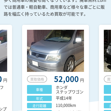
では普通車・軽自動車、商用車など様々な車ごとに販
路を幅広く持っているため買取が可能です。
0
52,000
買取価格
買
円
円
フ
ホンダ
車種
ステップワゴン
平成14年
年式
110,000km
走行距離
ンプ