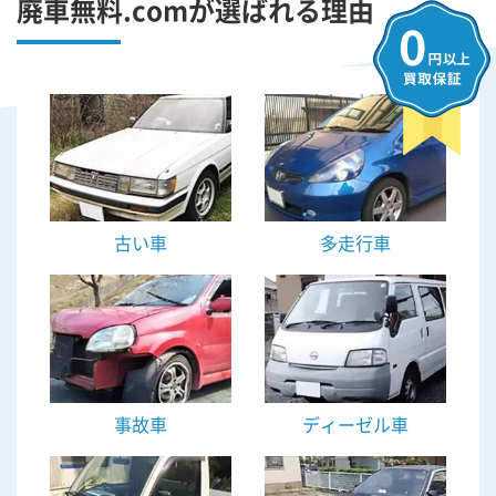
廃車無料.comが選ばれる理由
古い車
多走行車
事故車
ディーゼル車