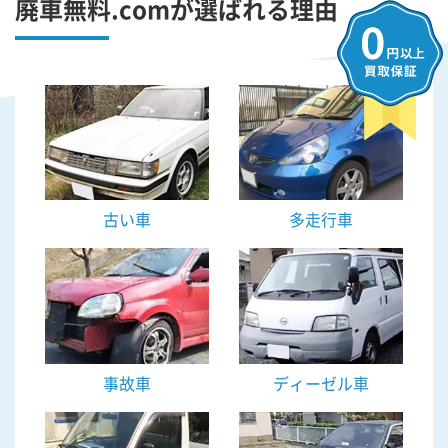
廃車無料.comが選ばれる理由
古い車
多走行車
事故車
ディーゼル車