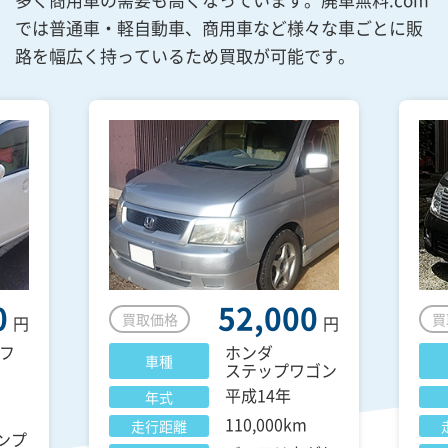
では普通車・軽自動車、商用車など様々な車ごとに販
路を幅広く持っているため買取が可能です。
0
52,000
買取価格
買
円
円
フ
ホンダ
車種
ステップワゴン
平成14年
年式
110,000km
走行距離
ンプ