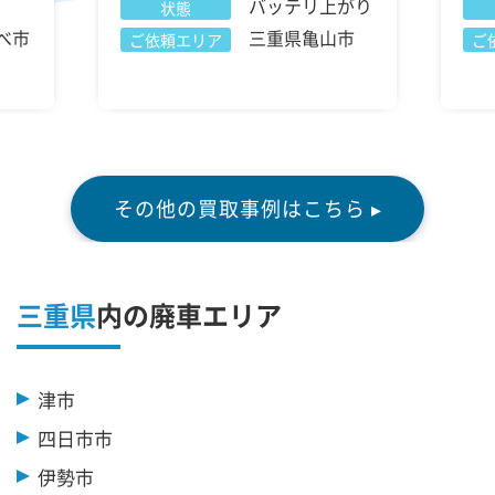
バッテリ上がり
状態
べ市
三重県亀山市
ご依頼エリア
ご
その他の買取事例はこちら ▸
三重県
内の廃車エリア
津市
四日市市
伊勢市