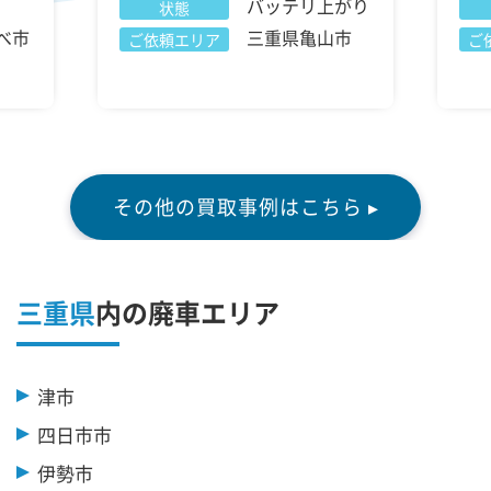
バッテリ上がり
状態
べ市
三重県亀山市
ご依頼エリア
ご
その他の買取事例はこちら ▸
三重県
内の廃車エリア
津市
四日市市
伊勢市