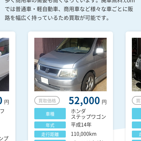
では普通車・軽自動車、商用車など様々な車ごとに販
路を幅広く持っているため買取が可能です。
0
52,000
買取価格
買
円
円
フ
ホンダ
車種
ステップワゴン
平成14年
年式
110,000km
走行距離
ンプ