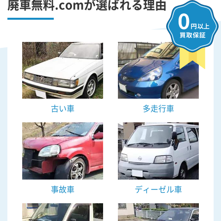
廃車無料.comが選ばれる理由
古い車
多走行車
事故車
ディーゼル車