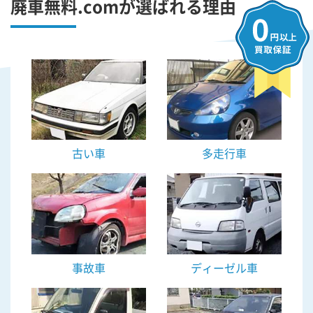
廃車無料.comが選ばれる理由
古い車
多走行車
事故車
ディーゼル車