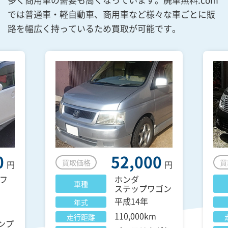
では普通車・軽自動車、商用車など様々な車ごとに販
路を幅広く持っているため買取が可能です。
0
52,000
買取価格
買
円
円
フ
ホンダ
車種
ステップワゴン
平成14年
年式
110,000km
走行距離
ンプ