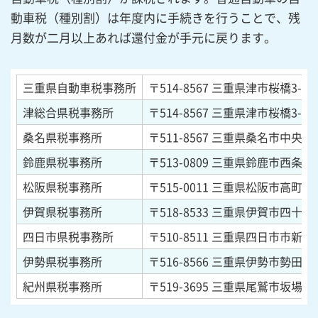
動車税（種別割）は年度内に手続きを行うことで、残
月数が二月以上あれば還付金が手元に戻ります。
三重県自動車税事務所
〒514-8567
三重県津市桜橋3-446
津総合県税事務所
〒514-8567
三重県津市桜橋3-446
桑名県税事務所
〒511-8567
三重県桑名市中央町5-
鈴鹿県税事務所
〒513-0809
三重県鈴鹿市西条5-1
松阪県税事務所
〒515-0011
三重県松阪市高町13
伊賀県税事務所
〒518-8533
三重県伊賀市四十九町
四日市県税事務所
〒510-8511
三重県四日市市新正4-
伊勢県税事務所
〒516-8566
三重県伊勢市勢田町6
紀州県税事務所
〒519-3695
三重県尾鷲市坂場西町