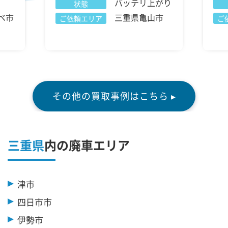
バッテリ上がり
状態
べ市
三重県亀山市
ご依頼エリア
ご
その他の買取事例はこちら ▸
三重県
内の廃車エリア
津市
四日市市
伊勢市