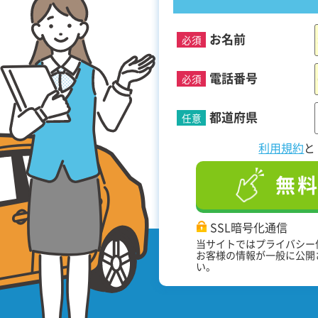
お名前
必須
！
電話番号
必須
都道府県
任意
利用規約
無
SSL暗号化通信
当サイトではプライバシー
お客様の情報が一般に公開
い。