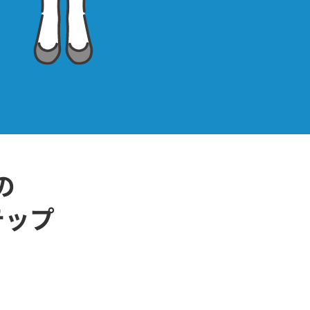
の
テップ