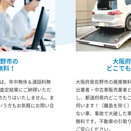
野市の
大阪府
無料！
どこでも
mは、年中無休＆通話料無
大阪府泉佐野市の廃車無料
！査定結果にご納得いただ
出業者・中古車販売業者
めたりはいたしません。ま
し、都道府県内どこでも
いう方もお気軽にお問い合
伺います！（離島を除く
ない車、事故で大破した
無料です。不動車の引取
ご安心ください。