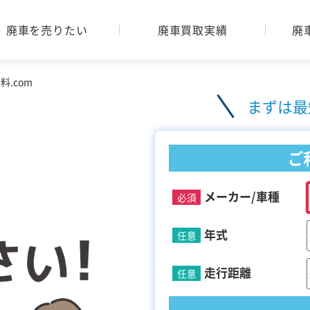
廃車を売りたい
廃車買取実績
廃
.com
まずは最
ご
メーカー/車種
必須
年式
任意
走行距離
任意