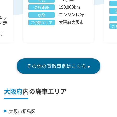
190,000km
走行距離
エンジン良好
状態
右フ
大阪府大阪市
／走
ご依頼エリア
ご
市
その他の買取事例はこちら ▸
大阪府
内の廃車エリア
大阪市都島区