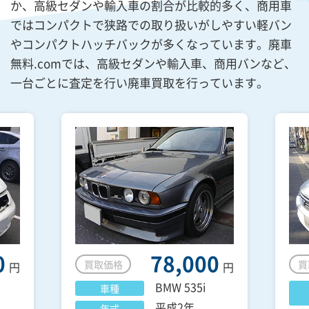
か、高級セダンや輸入車の割合が比較的多く、商用車
ではコンパクトで狭路での取り扱いがしやすい軽バン
やコンパクトハッチバックが多くなっています。廃車
無料.comでは、高級セダンや輸入車、商用バンなど、
一台ごとに査定を行い廃車買取を行っています。
0
78,000
買取価格
買
円
円
BMW
535i
車種
平成2年
年式