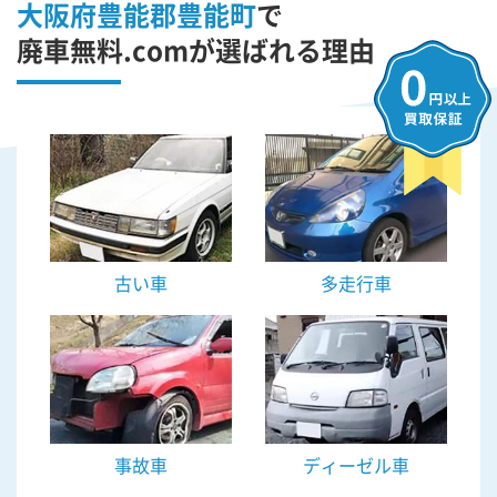
大阪府豊能郡豊能町
で
廃車無料.comが選ばれる理由
古い車
多走行車
事故車
ディーゼル車