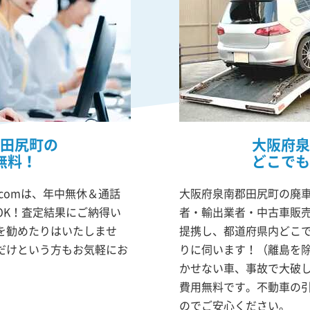
田尻町の
大阪府泉
無料！
どこでも
comは、年中無休＆通話
大阪府泉南郡田尻町の廃車
OK！査定結果にご納得い
者・輸出業者・中古車販
を勧めたりはいたしませ
提携し、都道府県内どこ
だけという方もお気軽にお
りに伺います！（離島を
かせない車、事故で大破
費用無料です。不動車の
のでご安心ください。