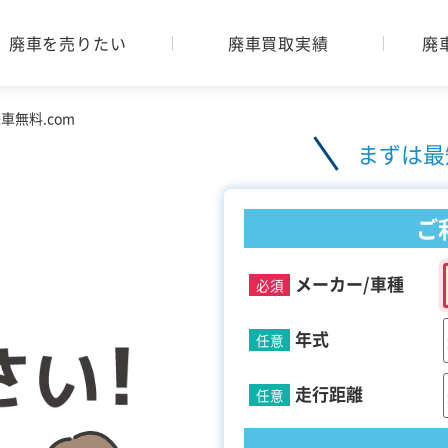
廃車を売りたい
廃車買取実績
廃
無料.com
まずは最
ご
メーカー/車種
必須
年式
任意
走行距離
任意