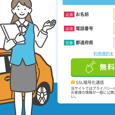
お名前
必須
！
電話番号
必須
都道府県
任意
利用規約
無
SSL暗号化通信
当サイトではプライバシー
お客様の情報が一般に公開
い。