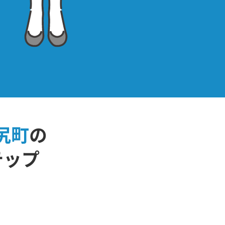
尻町
の
テップ