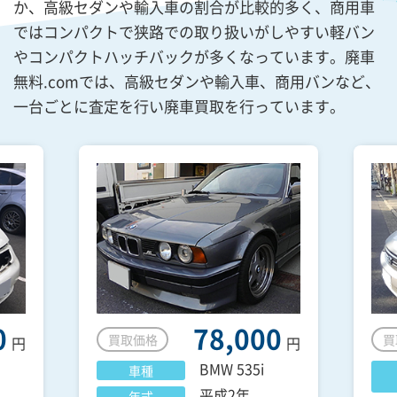
か、高級セダンや輸入車の割合が比較的多く、商用車
ではコンパクトで狭路での取り扱いがしやすい軽バン
やコンパクトハッチバックが多くなっています。廃車
無料.comでは、高級セダンや輸入車、商用バンなど、
一台ごとに査定を行い廃車買取を行っています。
0
78,000
買取価格
買
円
円
BMW
535i
車種
平成2年
年式