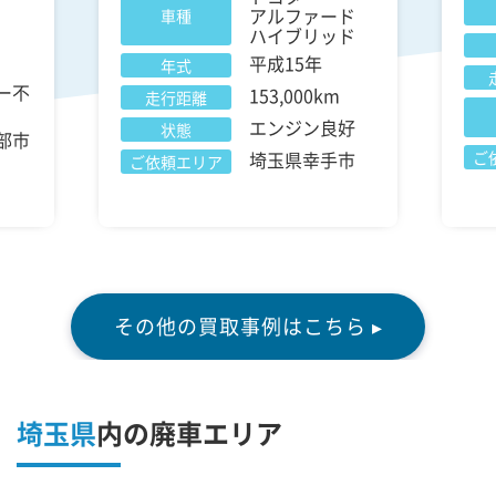
アルファード
車種
ハイブリッド
平成15年
年式
ー不
153,000km
走行距離
エンジン良好
状態
部市
埼玉県幸手市
ご
ご依頼エリア
その他の買取事例はこちら ▸
埼玉県
内の廃車エリア