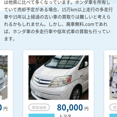
は他県に比べて多くなっています。ホンダ車を所有し
ていて売却予定がある場合、15万km以上走行の多走行
車や15年以上経過の古い車の買取りは難しいと考えら
れるかもしれません。しかし、廃車無料.comであれ
ば、ホンダ車の多走行車や低年式車の買取も行ってい
ます。
0
80,000
買取価格
買
円
円
トヨタ