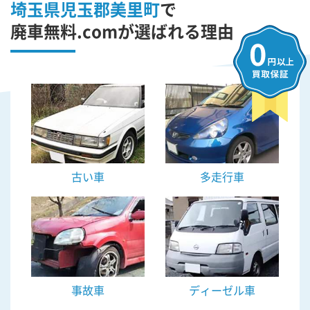
埼玉県児玉郡美里町
で
廃車無料.comが選ばれる理由
古い車
多走行車
事故車
ディーゼル車