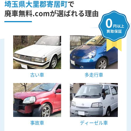
埼玉県大里郡寄居町
で
廃車無料.comが選ばれる理由
古い車
多走行車
事故車
ディーゼル車