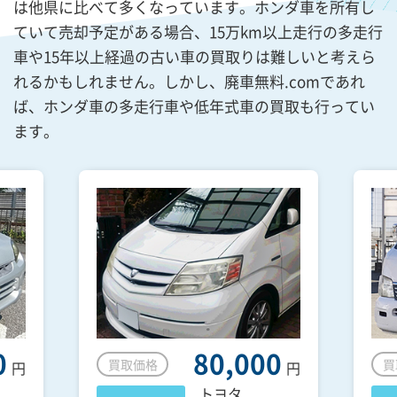
は他県に比べて多くなっています。ホンダ車を所有し
ていて売却予定がある場合、15万km以上走行の多走行
車や15年以上経過の古い車の買取りは難しいと考えら
れるかもしれません。しかし、廃車無料.comであれ
ば、ホンダ車の多走行車や低年式車の買取も行ってい
ます。
0
80,000
買取価格
買
円
円
トヨタ