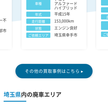
アルファード
車種
ハイブリッド
平成15年
年式
ー不
153,000km
走行距離
エンジン良好
状態
部市
埼玉県幸手市
ご
ご依頼エリア
その他の買取事例はこちら ▸
埼玉県
内の廃車エリア