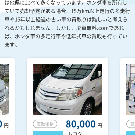
は他県に比べて多くなっています。ホンダ車を所有し
ていて売却予定がある場合、15万km以上走行の多走行
車や15年以上経過の古い車の買取りは難しいと考えら
れるかもしれません。しかし、廃車無料.comであれ
ば、ホンダ車の多走行車や低年式車の買取も行ってい
ます。
0
80,000
買取価格
買
円
円
トヨタ