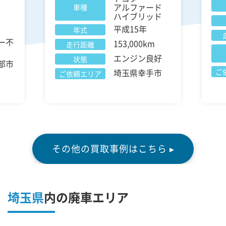
アルファード
車種
ハイブリッド
平成15年
年式
ー不
153,000km
走行距離
エンジン良好
状態
部市
埼玉県幸手市
ご
ご依頼エリア
その他の買取事例はこちら ▸
埼玉県
内の廃車エリア