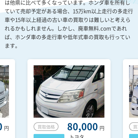
は他県に比べて多くなっています。ホンダ車を所有し
ていて売却予定がある場合、15万km以上走行の多走行
車や15年以上経過の古い車の買取りは難しいと考えら
れるかもしれません。しかし、廃車無料.comであれ
ば、ホンダ車の多走行車や低年式車の買取も行ってい
ます。
0
80,000
買取価格
買
円
円
トヨタ