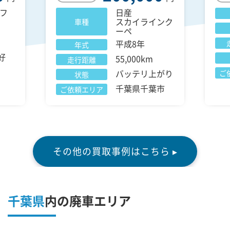
フ
日産
スカイラインク
車種
ーペ
平成8年
年式
好
55,000km
走行距離
バッテリ上がり
ご
状態
千葉県千葉市
ご依頼エリア
その他の買取事例はこちら ▸
千葉県
内の廃車エリア