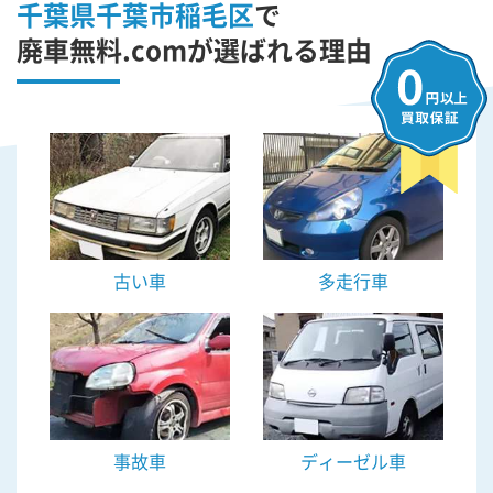
千葉県千葉市稲毛区
で
廃車無料.comが選ばれる理由
古い車
多走行車
事故車
ディーゼル車