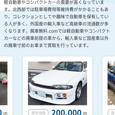
軽自動車やコンパクトカーの需要が高くなっていま
す。北西部では駐車場費用等維持費がかかることもあ
り、コレクションとしてや趣味で自動車を保有してい
る人が多く、外国産の輸入車など高級車の流通数が多
くなります。廃車無料.comでは軽自動車やコンパクト
カーなどの廃車前提の車から、輸入車など国産車以外
の廃車寸前のお車まで買取を行っています。
0
200,000
買取価格
買
円
円