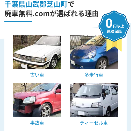
千葉県山武郡芝山町
で
廃車無料.comが選ばれる理由
古い車
多走行車
事故車
ディーゼル車