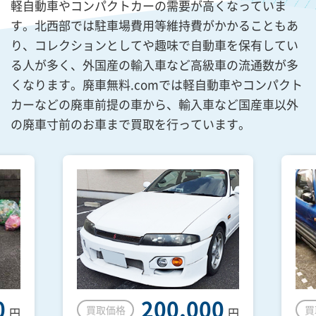
軽自動車やコンパクトカーの需要が高くなっていま
す。北西部では駐車場費用等維持費がかかることもあ
り、コレクションとしてや趣味で自動車を保有してい
る人が多く、外国産の輸入車など高級車の流通数が多
くなります。廃車無料.comでは軽自動車やコンパクト
カーなどの廃車前提の車から、輸入車など国産車以外
の廃車寸前のお車まで買取を行っています。
0
200,000
買取価格
買
円
円