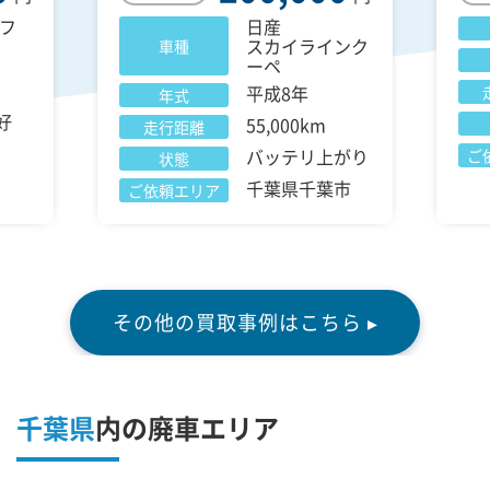
フ
日産
スカイラインク
車種
ーペ
平成8年
年式
好
55,000km
走行距離
バッテリ上がり
ご
状態
千葉県千葉市
ご依頼エリア
その他の買取事例はこちら ▸
千葉県
内の廃車エリア