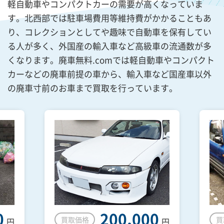
軽自動車やコンパクトカーの需要が高くなっていま
す。北西部では駐車場費用等維持費がかかることもあ
り、コレクションとしてや趣味で自動車を保有してい
る人が多く、外国産の輸入車など高級車の流通数が多
くなります。廃車無料.comでは軽自動車やコンパクト
カーなどの廃車前提の車から、輸入車など国産車以外
の廃車寸前のお車まで買取を行っています。
0
200,000
買取価格
買
円
円