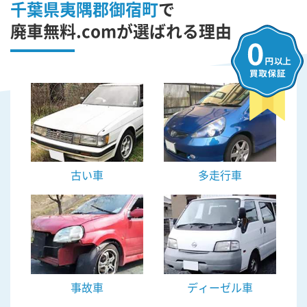
千葉県夷隅郡御宿町
で
廃車無料.comが選ばれる理由
古い車
多走行車
事故車
ディーゼル車