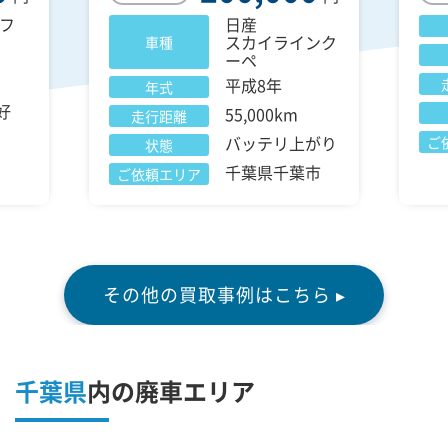
フ
日産
スカイラインク
車種
ーペ
平成8年
年式
好
55,000km
走行距離
バッテリ上がり
ご
状態
千葉県千葉市
ご依頼エリア
その他の買取事例はこちら ▸
千葉県
内の廃車エリア