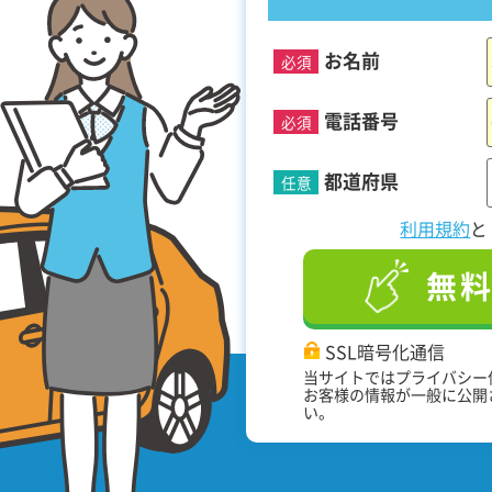
お名前
必須
！
電話番号
必須
都道府県
任意
利用規約
無
SSL暗号化通信
当サイトではプライバシー
お客様の情報が一般に公開
い。