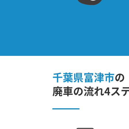
千葉県富津市
の
廃車の流れ4ス