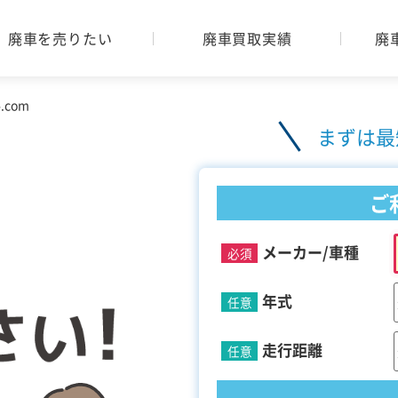
廃車を売りたい
廃車買取実績
廃
com
まずは最
ご
メーカー/車種
必須
年式
任意
走行距離
任意