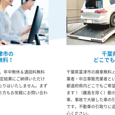
津市の
千葉
無料！
どこでも
は、年中無休＆通話料無料
千葉県富津市の廃車無料.
査定結果にご納得いただけ
業者・中古車販売業者と
たりはいたしません。まず
都道府県内どこでもご希
う方もお気軽にお問い合わ
ます！（離島を除く）動
車、事故で大破した車の
です。不動車の引取りに
心ください。