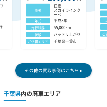
フ
日産
スカイラインク
車種
ーペ
平成8年
年式
好
55,000km
走行距離
バッテリ上がり
ご
状態
千葉県千葉市
ご依頼エリア
その他の買取事例はこちら ▸
千葉県
内の廃車エリア