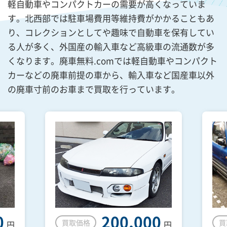
軽自動車やコンパクトカーの需要が高くなっていま
す。北西部では駐車場費用等維持費がかかることもあ
り、コレクションとしてや趣味で自動車を保有してい
る人が多く、外国産の輸入車など高級車の流通数が多
くなります。廃車無料.comでは軽自動車やコンパクト
カーなどの廃車前提の車から、輸入車など国産車以外
の廃車寸前のお車まで買取を行っています。
0
200,000
買取価格
買
円
円