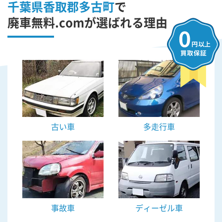
千葉県香取郡多古町
で
廃車無料.comが選ばれる理由
古い車
多走行車
事故車
ディーゼル車