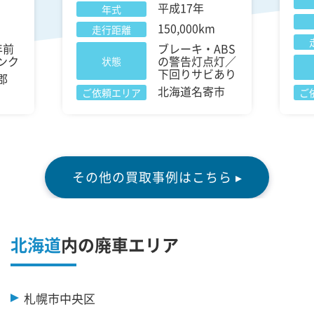
平成17年
年式
150,000km
走行距離
年前
ブレーキ・ABS
ンク
の警告灯点灯／
状態
下回りサビあり
郡
北海道名寄市
ご依頼エリア
ご
その他の買取事例はこちら ▸
北海道
内の廃車エリア
札幌市中央区