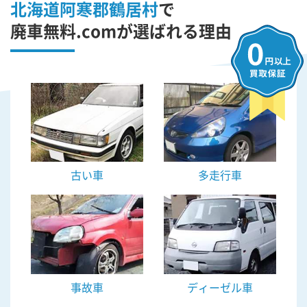
北海道阿寒郡鶴居村
で
廃車無料.comが選ばれる理由
古い車
多走行車
事故車
ディーゼル車