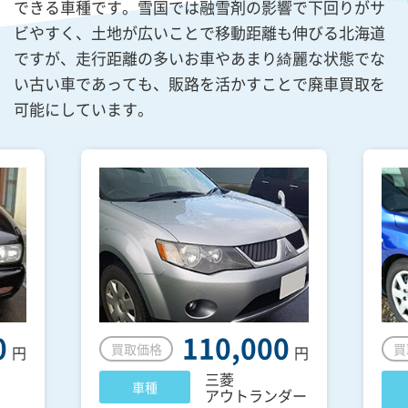
できる車種です。雪国では融雪剤の影響で下回りがサ
ビやすく、土地が広いことで移動距離も伸びる北海道
ですが、走行距離の多いお車やあまり綺麗な状態でな
い古い車であっても、販路を活かすことで廃車買取を
可能にしています。
0
110,000
買取価格
買
円
円
三菱
車種
アウトランダー