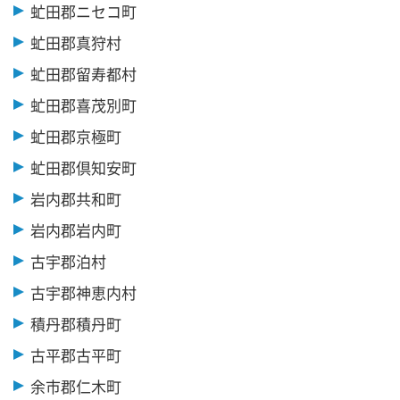
虻田郡ニセコ町
虻田郡真狩村
虻田郡留寿都村
虻田郡喜茂別町
虻田郡京極町
虻田郡倶知安町
岩内郡共和町
岩内郡岩内町
古宇郡泊村
古宇郡神恵内村
積丹郡積丹町
古平郡古平町
余市郡仁木町