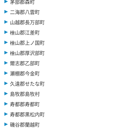
茅部郡森町
二海郡八雲町
山越郡長万部町
檜山郡江差町
檜山郡上ノ国町
檜山郡厚沢部町
爾志郡乙部町
瀬棚郡今金町
久遠郡せたな町
島牧郡島牧村
寿都郡寿都町
寿都郡黒松内町
磯谷郡蘭越町