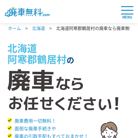
MENU
ホーム
北海道
北海道阿寒郡鶴居村の廃車なら廃車無料.c
北海道
阿寒郡鶴居村
の
廃車費用一切無料！
面倒な廃車手続きや
廃車の引取手配もすべておまかせ！