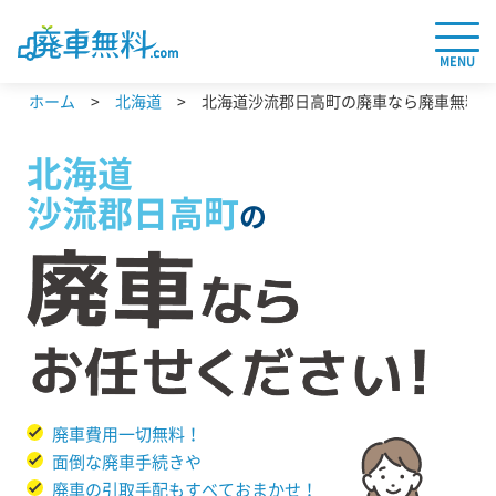
MENU
ホーム
北海道
北海道沙流郡日高町の廃車なら廃車無料.c
北海道
沙流郡日高町
の
廃車費用一切無料！
面倒な廃車手続きや
廃車の引取手配もすべておまかせ！