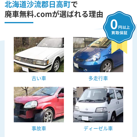
北海道沙流郡日高町
で
廃車無料.comが選ばれる理由
古い車
多走行車
事故車
ディーゼル車