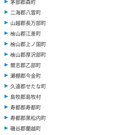
茅部郡森町
二海郡八雲町
山越郡長万部町
檜山郡江差町
檜山郡上ノ国町
檜山郡厚沢部町
爾志郡乙部町
瀬棚郡今金町
久遠郡せたな町
島牧郡島牧村
寿都郡寿都町
寿都郡黒松内町
磯谷郡蘭越町