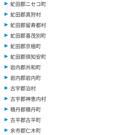
虻田郡ニセコ町
虻田郡真狩村
虻田郡留寿都村
虻田郡喜茂別町
虻田郡京極町
虻田郡倶知安町
岩内郡共和町
岩内郡岩内町
古宇郡泊村
古宇郡神恵内村
積丹郡積丹町
古平郡古平町
余市郡仁木町