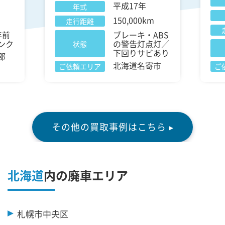
平成17年
年式
150,000km
走行距離
年前
ブレーキ・ABS
ンク
の警告灯点灯／
状態
下回りサビあり
郡
北海道名寄市
ご依頼エリア
ご
その他の買取事例はこちら ▸
北海道
内の廃車エリア
札幌市中央区