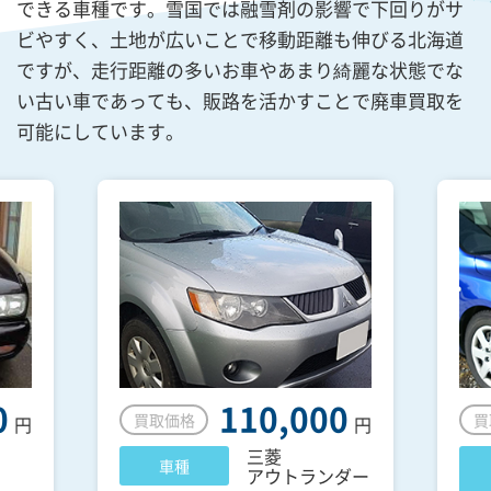
できる車種です。雪国では融雪剤の影響で下回りがサ
ビやすく、土地が広いことで移動距離も伸びる北海道
ですが、走行距離の多いお車やあまり綺麗な状態でな
い古い車であっても、販路を活かすことで廃車買取を
可能にしています。
0
110,000
買取価格
買
円
円
三菱
車種
アウトランダー