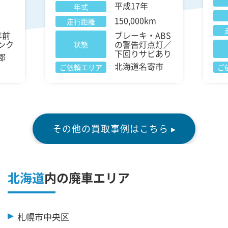
平成17年
年式
150,000km
走行距離
年前
ブレーキ・ABS
ンク
の警告灯点灯／
状態
下回りサビあり
郡
北海道名寄市
ご依頼エリア
ご
その他の買取事例はこちら ▸
北海道
内の廃車エリア
札幌市中央区