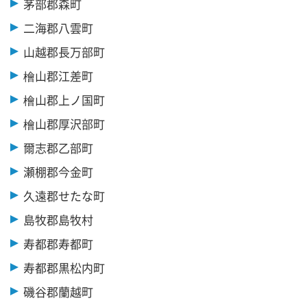
茅部郡森町
二海郡八雲町
山越郡長万部町
檜山郡江差町
檜山郡上ノ国町
檜山郡厚沢部町
爾志郡乙部町
瀬棚郡今金町
久遠郡せたな町
島牧郡島牧村
寿都郡寿都町
寿都郡黒松内町
磯谷郡蘭越町