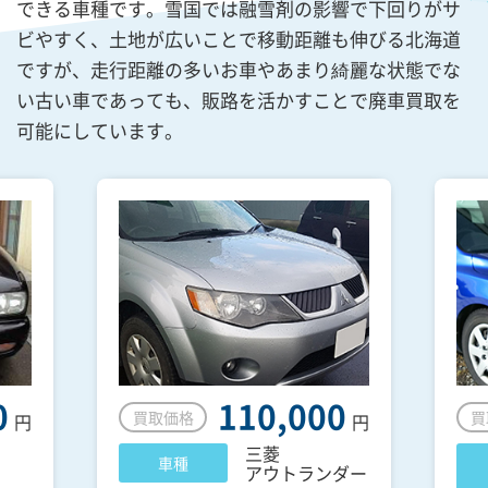
できる車種です。雪国では融雪剤の影響で下回りがサ
ビやすく、土地が広いことで移動距離も伸びる北海道
ですが、走行距離の多いお車やあまり綺麗な状態でな
い古い車であっても、販路を活かすことで廃車買取を
可能にしています。
0
110,000
買取価格
買
円
円
三菱
車種
アウトランダー