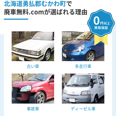
北海道勇払郡むかわ町
で
廃車無料.comが選ばれる理由
古い車
多走行車
事故車
ディーゼル車