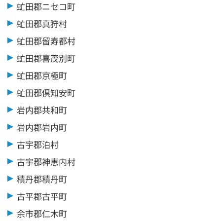
虻田郡ニセコ町
虻田郡真狩村
虻田郡留寿都村
虻田郡喜茂別町
虻田郡京極町
虻田郡倶知安町
岩内郡共和町
岩内郡岩内町
古宇郡泊村
古宇郡神恵内村
積丹郡積丹町
古平郡古平町
余市郡仁木町