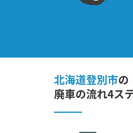
北海道登別市
の
廃車の流れ4ス