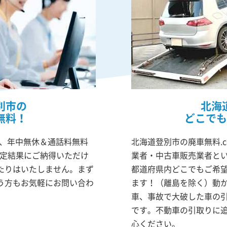
別市の
北海
無料！
どこでも
は、年中無休＆通話料無料
北海道登別市の廃車無料.
査定結果にご納得いただけ
業者・中古車販売業者と
たりはいたしません。まず
都道府県内どこでもご希
う方もお気軽にお問い合わ
ます！（離島を除く）動
車、事故で大破した車の
です。不動車の引取りに
心ください。