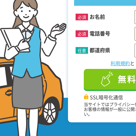
お名前
必須
！
電話番号
必須
都道府県
任意
利用規約
無
SSL暗号化通信
当サイトではプライバシー
お客様の情報が一般に公開
い。