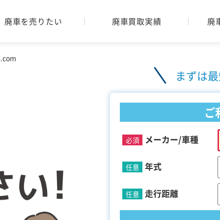
廃車を売りたい
廃車買取実績
廃
com
まずは最
ご
メーカー/車種
必須
年式
任意
走行距離
任意